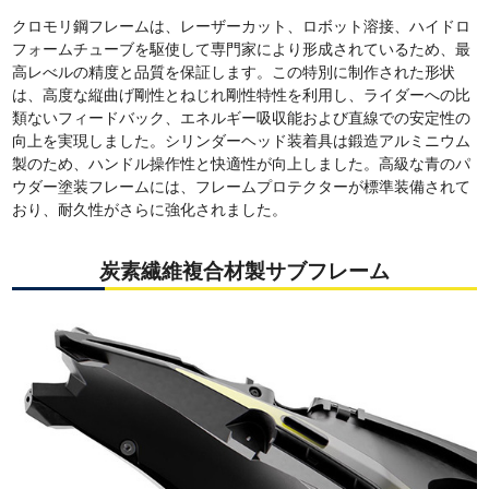
クロモリ鋼フレームは、レーザーカット、ロボット溶接、ハイドロ
フォームチューブを駆使して専門家により形成されているため、最
高レべルの精度と品質を保証します。この特別に制作された形状
は、高度な縦曲げ剛性とねじれ剛性特性を利用し、ライダーへの比
類ないフィードバック、エネルギー吸収能および直線での安定性の
向上を実現しました。シリンダーヘッド装着具は鍛造アルミニウム
製のため、ハンドル操作性と快適性が向上しました。高級な青のパ
ウダー塗装フレームには、フレームプロテクターが標準装備されて
おり、耐久性がさらに強化されました。
炭素繊維複合材製サブフレーム