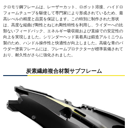
クロモリ鋼フレームは、レーザーカット、ロボット溶接、ハイドロ
フォームチューブを駆使して専門家により形成されているため、最
高レべルの精度と品質を保証します。この特別に制作された形状
は、高度な縦曲げ剛性とねじれ剛性特性を利用し、ライダーへの比
類ないフィードバック、エネルギー吸収能および直線での安定性の
向上を実現しました。シリンダーヘッド装着具は鍛造アルミニウム
製のため、ハンドル操作性と快適性が向上しました。高級な青のパ
ウダー塗装フレームには、フレームプロテクターが標準装備されて
おり、耐久性がさらに強化されました。
炭素繊維複合材製サブフレーム